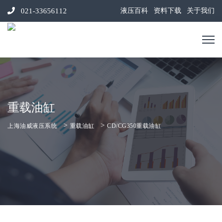
021-33656112
液压百科
资料下载
关于我们
重载油缸
>
>
上海油威液压系统
重载油缸
CD/CG350重载油缸